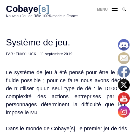
Skip
Cobaye
[s]
Reche
MENU
to
RE
pour
Nouveau Jeu de Rôle 100% made in France
content
:
'
Système de jeu.
PAR :
ENVY LUCK
11 septembre 2019
Le système de jeu à été pensé pour être le plus
fluide possible ; pour ce faire nous avons décidé
de n’utiliser qu’un seul type de dé : le D100. La
complexité des actions entreprises par les
personnages déterminent la difficulté que leur
impose le MJ.
Dans le monde de Cobaye[s], le premier jet de dés