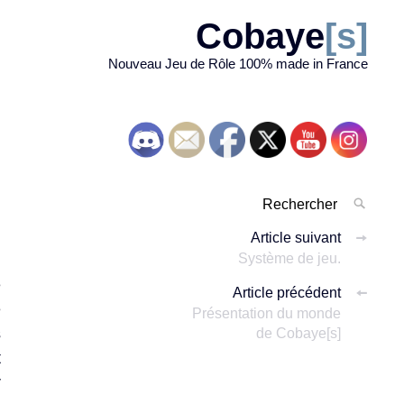
Cobaye
[s]
Nouveau Jeu de Rôle 100% made in France
Rechercher
RECH
pour
Navigation
Article suivant
:
Système de jeu.
'
des
e
Article précédent
articles
e
Présentation du monde
s
de Cobaye[s]
t
r