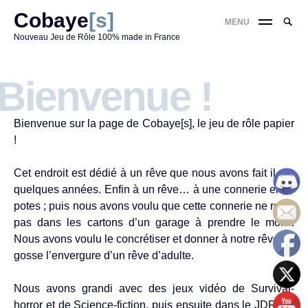
Skip
Cobaye
[s]
Reche
MENU
to
RE
pour
Nouveau Jeu de Rôle 100% made in France
content
:
'
Bienvenue !
Bienvenue sur la page de Cobaye[s], le jeu de rôle papier
!
Cet endroit est dédié à un rêve que nous avons fait il y a
quelques années. Enfin à un rêve… à une connerie entre
potes ; puis nous avons voulu que cette connerie ne reste
pas dans les cartons d’un garage à prendre le moisi.
Nous avons voulu le concrétiser et donner à notre rêve de
gosse l’envergure d’un rêve d’adulte.
Nous avons grandi avec des jeux vidéo de Survival-
horror et de Science-fiction, puis ensuite dans le JDR les