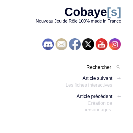
Cobaye
[s]
Nouveau Jeu de Rôle 100% made in France
Rechercher
RECH
pour
Navigation
Article suivant
:
Les fiches interactives
'
des
s
Article précédent
articles
s
Création de
personnages.
u