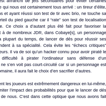
st affranchi de jets secondaires pour éviter certaine
 qui nous est certainement tous arrivé : un tireur d’élite
s et ayant réussi son test de tir avec brio, ne touche s
teil du pied gauche car il “rate” son test de localisatio
re. Ce choix a d’autant plus été fait pour favoriser l
ent à de nombreux JDR, dans Cobaye[s], un personnag
la plupart du temps, de lancer de dés pour réussir se
ondent à sa spécialité. Cela évite les “échecs critiques
urs. Il va de soi qu’un hacker connu pour avoir piraté l
ifficulté à pirater l’ordinateur sans défense d’u
 ne s’en voit pas court-circuité car si un personnage es
ne, il aura fait le choix d’en sacrifier d’autres.
nt les joueurs est extrêmement dangereux en lui-même
iter l’impact des probabilités pour que le lancer de dé
n de nous. C’est dans cette optique que nous avons fai