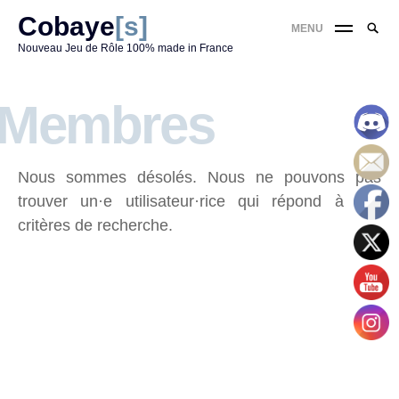
Skip
Cobaye
[s]
Reche
MENU
to
RE
pour
Nouveau Jeu de Rôle 100% made in France
content
:
'
Membres
Nous sommes désolés. Nous ne pouvons pas
trouver un·e utilisateur·rice qui répond à vos
critères de recherche.