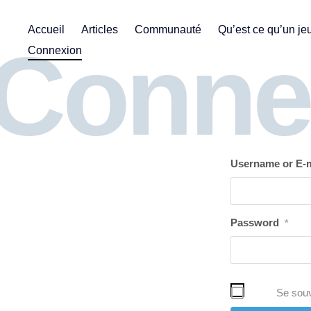
Skip
Accueil
Articles
Communauté
Qu’est ce qu’un jeu
Conne
to
Connexion
content
Username or E-m
Password
*
Se souv