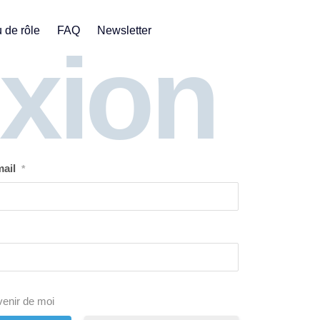
 de rôle
FAQ
Newsletter
xion
ail
*
enir de moi