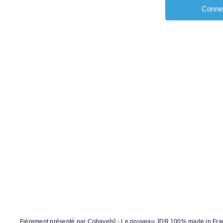
Fièrement présenté par Cobaye[s]
-
Le nouveau JDR 100% made in Fra